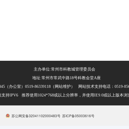
主办单位:常州市科教城管理委员会
地址:常州市常武中路18号科教会堂A座
345（办公室）0519-86339118（网站维护） 网站技术支持电话：0519-85685
支持IPV6 推荐使用1024*768或以上分辨率，并使用IE9.0或以上版本
苏公网安备32041102000483号
苏ICP备05003616号