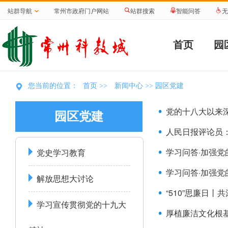
站群导航
常州市政府门户网站
站群搜索
智能问答
无
首页
园
首页
新闻中心
您当前的位置：
>>
>> 园区党建
党的十八大以来
园区党建
人民日报评论员
学习问答·加强
党史学习教育
学习问答·加强
解放思想大讨论
“510”思廉日丨
学习宣传贯彻党的十九大
厚植廉洁文化根基