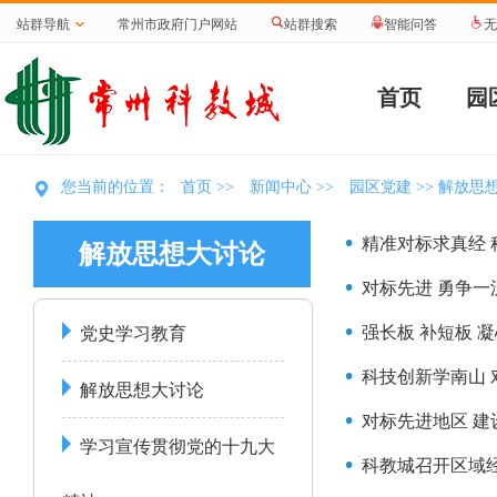
站群导航
常州市政府门户网站
站群搜索
智能问答
无
首页
园
首页
新闻中心
园区党建
您当前的位置：
>>
>>
>> 解放思
精准对标求真经 
解放思想大讨论
对标先进 勇争一
强长板 补短板 
党史学习教育
科技创新学南山 
解放思想大讨论
对标先进地区 建
学习宣传贯彻党的十九大
科教城召开区域